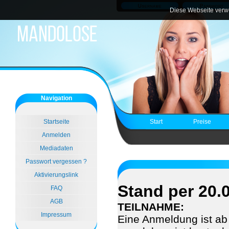
Diese Webseite verwe
Navigation
Startseite
Start
Preise
Anmelden
Mediadaten
Passwort vergessen ?
Aktivierungslink
Stand per 20.
FAQ
AGB
TEILNAHME:
Impressum
Eine Anmeldung ist ab