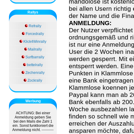
mandolose ist kostenlo
bei allen Usern richtig
Rallys
der Name und die Fin
ANMELDUNG:
Refrally
Der Nutzer verpflichte
Forcedrally
ordnungsgemäß und ric
Klick4Winrally
ist nur eine Anmeldun
Mailrally
User die 2 Wochen inak
Surfbarrally
werden gesperrt. Mit 
entsperrt werden. Ein
bettelrally
Punkten in Klammlose
Zechenrally
eine Bank eingetragen 
Zockrally
Klammlose koennen je
Paypal kann man ab 2
Bank ebenfalls ab 200
Werbung
Woche ausbezahlen la
ACHTUNG: Bei einer
finden so schnell wie 
Anmeldung geben Sie
bei den Mails die Zahl 1
erreichen der Auszahl
ein. Sonst funktioniert die
ansparen möchte, dafu
Anmeldung nicht. ----------