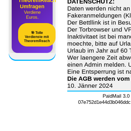
TheoremReach
DATENSCHUTZ:
Umfragen
Daten werden nicht an
Verdiene
Fakeranmeldungen (Kla
Euros.
Der Bettllink ist in Be
Der Torbrowser und VPN
🎯 Tolle
Inaktivitaet ist bei m
Verdienste mit
TheoremReach
moechte, bitte auf Url
Urlaub im Jahr auf 60 
Wer laengere Zeit abwe
einen Admin melden. U
Eine Entsperrung ist
Die AGB werden vom U
10. Jänner 2024
PaidMail 3.0
07e752d1e44d3b046ddcb0