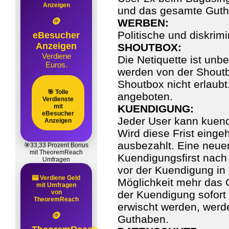
Anzeigen
und das gesamte Gutha
🪙
WERBEN:
Politische und diskrim
eBesucher
Anzeigen
SHOUTBOX:
Verdiene
Die Netiquette ist unb
Euros.
werden von der Shoutb
Shoutbox nicht erlaub
🎯 Tolle
angeboten.
Verdienste
mit
KUENDIGUNG:
eBesucher
Jeder User kann kuend
Anzeigen
Wird diese Frist eing
ausbezahlt. Eine neuer
🎯33,33 Prozent Bonus
mit TheoremReach
Kuendigungsfirst nach
Umfragen
vor der Kuendigung in
🎰 Verdiene Geld
Möglichkeit mehr das 
mit Umfragen
von
der Kuendigung sofort
TheoremReach
erwischt werden, werde
🪙
Guthaben.