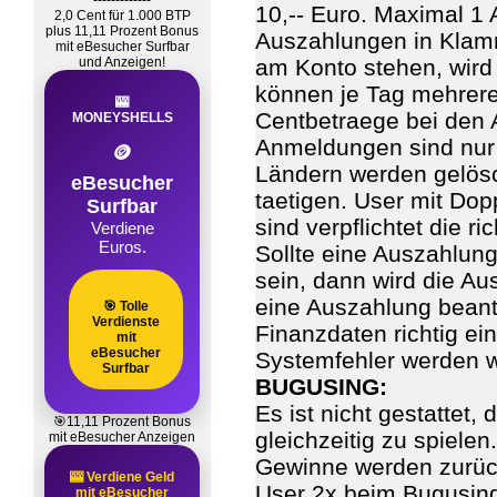
-------------
10,-- Euro. Maximal 1
2,0 Cent für 1.000 BTP
plus 11,11 Prozent Bonus
Auszahlungen in Klamm
mit eBesucher Surfbar
und Anzeigen!
am Konto stehen, wird
können je Tag mehrere
🎰
Centbetraege bei den 
MONEYSHELLS
Anmeldungen sind nur 
🪙
Ländern werden gelösc
eBesucher
taetigen. User mit Dop
Surfbar
sind verpflichtet die 
Verdiene
Euros.
Sollte eine Auszahlun
sein, dann wird die A
eine Auszahlung beantr
🎯 Tolle
Verdienste
Finanzdaten richtig ei
mit
eBesucher
Systemfehler werden w
Surfbar
BUGUSING:
Es ist nicht gestattet,
🎯11,11 Prozent Bonus
gleichzeitig zu spiele
mit eBesucher Anzeigen
Gewinne werden zurück 
🎰 Verdiene Geld
User 2x beim Bugusing
mit eBesucher