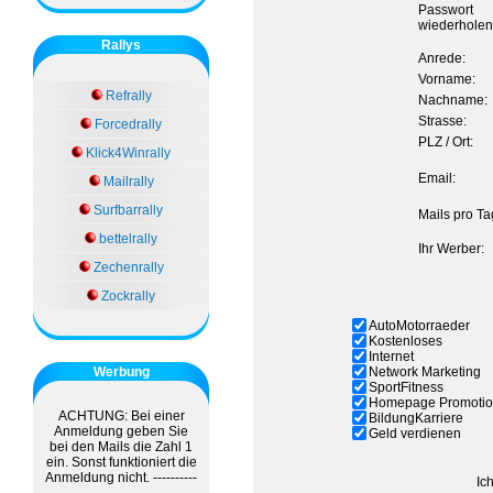
Passwort
wiederholen
Rallys
Anrede:
Vorname:
Refrally
Nachname:
Strasse:
Forcedrally
PLZ / Ort:
Klick4Winrally
Email:
Mailrally
Surfbarrally
Mails pro Ta
bettelrally
Ihr Werber:
Zechenrally
Zockrally
AutoMotorraeder
Kostenloses
Internet
Werbung
Network Marketing
SportFitness
Homepage Promoti
ACHTUNG: Bei einer
BildungKarriere
Anmeldung geben Sie
Geld verdienen
bei den Mails die Zahl 1
ein. Sonst funktioniert die
Anmeldung nicht. ----------
Ic