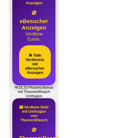
Anzeigen
🪙
eBesucher
Anzeigen
Verdiene
Euros.
🎯 Tolle
Verdienste
mit
eBesucher
Anzeigen
🎯33,33 Prozent Bonus
mit TheoremReach
Umfragen
🎰 Verdiene Geld
mit Umfragen
von
TheoremReach
🪙