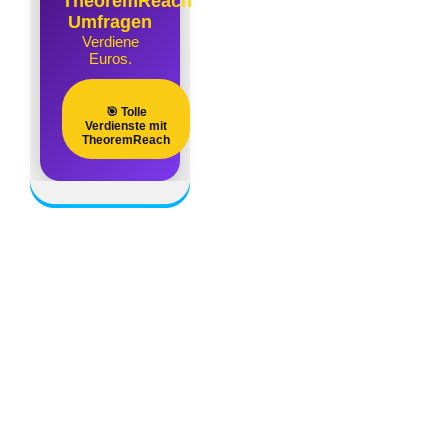
TheoremReach
Umfragen
Verdiene
Euros.
🎯 Tolle
Verdienste mit
TheoremReach