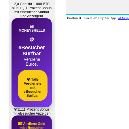
-------------
2,0 Cent für 1.000 BTP
plus 11,11 Prozent Bonus
mit eBesucher Surfbar
und Anzeigen!
PaidMail 3.0 Pro © 2010 by Kai Ripp /
all-Scrip
🎰
MONEYSHELLS
🪙
eBesucher
Surfbar
Verdiene
Euros.
🎯 Tolle
Verdienste
mit
eBesucher
Surfbar
🎯11,11 Prozent Bonus
mit eBesucher Anzeigen
🎰 Verdiene Geld
mit eBesucher