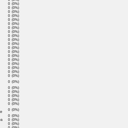
0 (0%)
0 (0%)
0 (0%)
0 (0%)
0 (0%)
0 (0%)
0 (0%)
0 (0%)
0 (0%)
0 (0%)
0 (0%)
0 (0%)
0 (0%)
0 (0%)
0 (0%)
0 (0%)
0 (0%)
0 (0%)
0 (0%)
0 (0%)
0 (0%)
0 (0%)
0 (0%)
0 (0%)
0 (0%)
e
0 (0%)
te
0 (0%)
ea
0 (0%)
0 (0%)
0 (0%)