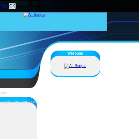
OK
hutz
Werbung
ßern und belohnen lassen.