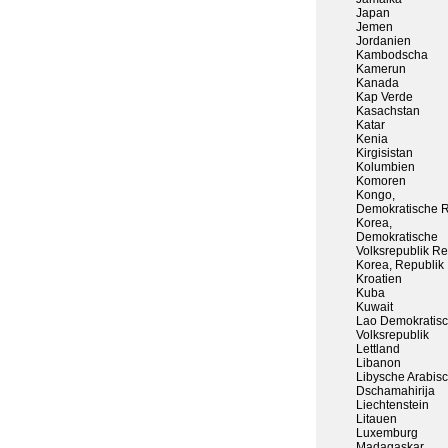
Japan
Jemen
Jordanien
Kambodscha
Kamerun
Kanada
Kap Verde
Kasachstan
Katar
Kenia
Kirgisistan
Kolumbien
Komoren
Kongo,
Demokratische 
Korea,
Demokratische
Volksrepublik R
Korea, Republik
Kroatien
Kuba
Kuwait
Lao Demokratis
Volksrepublik
Lettland
Libanon
Libysche Arabis
Dschamahirija
Liechtenstein
Litauen
Luxemburg
Madagaskar