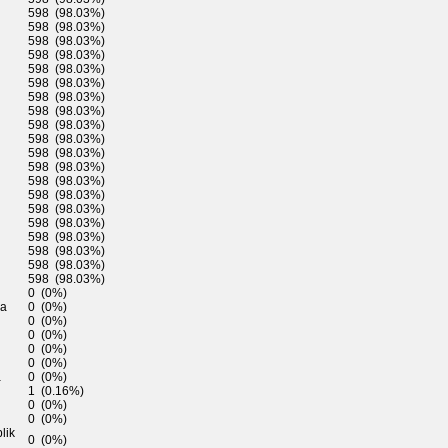
598 (98.03%)
598 (98.03%)
598 (98.03%)
598 (98.03%)
598 (98.03%)
598 (98.03%)
598 (98.03%)
598 (98.03%)
598 (98.03%)
598 (98.03%)
598 (98.03%)
598 (98.03%)
598 (98.03%)
598 (98.03%)
598 (98.03%)
598 (98.03%)
598 (98.03%)
598 (98.03%)
598 (98.03%)
598 (98.03%)
0 (0%)
ea
0 (0%)
0 (0%)
0 (0%)
0 (0%)
0 (0%)
a
0 (0%)
1 (0.16%)
0 (0%)
0 (0%)
lik
0 (0%)