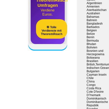
TheoremReach
Argentinien
Umfragen
Armenien
Verdiene
Aserbaidschan
Australien
Euros.
Bahamas
Bahrein
Bangladesh
Barbados
🎯 Tolle
Belgien
Verdienste mit
Belize
TheoremReach
Benin
Bermuda
Bhutan
Bolivien
Bosnien und
Herzegowina
Botswana
Brasilien
British,Territoriu
Indischen Ozean
Bulgarien
Cayman Inseln
Chile
China
Congo
Costa Rica
Cote D'Ivoire
D?nemark
Dominikanisch
Dominikanische
Republik
Ecuador