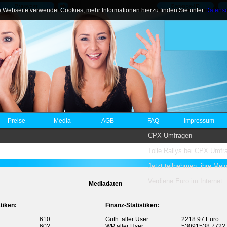
 Webseite verwendet Cookies, mehr Informationen hierzu finden Sie unter
Datensc
Preise
Media
AGB
FAQ
Impressum
CPX-Umfragen
Tolle Rallys bei CPX Umfragen.
Jetzt teilnehmen, ihre Meinung äu
Verdiene Euro im Internet.
Mediadaten
tiken:
Finanz-Statistiken:
610
Guth. aller User:
2218.97 Euro
602
WP aller User:
53091538.7722