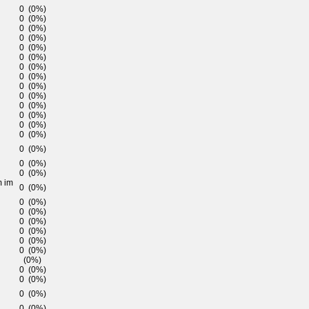
0 (0%)
0 (0%)
0 (0%)
0 (0%)
0 (0%)
0 (0%)
0 (0%)
0 (0%)
0 (0%)
0 (0%)
0 (0%)
0 (0%)
0 (0%)
0 (0%)
0 (0%)
0 (0%)
0 (0%)
m im
0 (0%)
0 (0%)
0 (0%)
0 (0%)
0 (0%)
0 (0%)
0 (0%)
(0%)
0 (0%)
0 (0%)
0 (0%)
0 (0%)